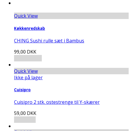
Quick View
Køkkenredskab
CHING Sushi rulle sæt i Bambus
99,00
DKK
Tilføj til kurv
Quick View
Ikke på lager
Cuisipro
Cuisipro 2 stk. ostestrenge til Y-skærer
59,00
DKK
Læs mere