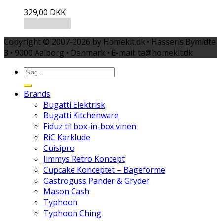
329,00
DKK
Tilføj til kurv
Copyright © 2007-2026 by Homekit.dk • Hasseris Bymidte
3 • 9000 Aalborg • Danmark • E-mail: ta@homekit.dk
Brands
Bugatti Elektrisk
Bugatti Kitchenware
Fiduz til box-in-box vinen
RiC Karklude
Cuisipro
Jimmys Retro Koncept
Cupcake Konceptet – Bageforme
Gastroguss Pander & Gryder
Mason Cash
Typhoon
Typhoon Ching