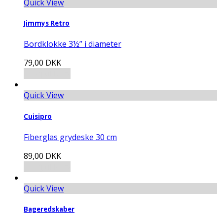
Quick View
Jimmys Retro
Bordklokke 3½” i diameter
79,00
DKK
Tilføj til kurv
Quick View
Cuisipro
Fiberglas grydeske 30 cm
89,00
DKK
Tilføj til kurv
Quick View
Bageredskaber