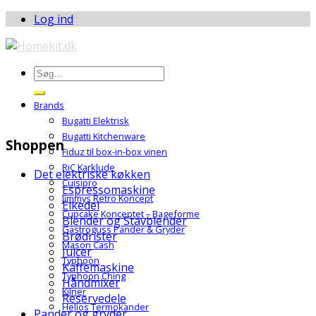
Log ind
Brands
Bugatti Elektrisk
Bugatti Kitchenware
Shoppen
Fiduz til box-in-box vinen
RiC Karklude
Det elektriske køkken
Cuisipro
Espressomaskine
Jimmys Retro Koncept
Elkedel
Cupcake Konceptet – Bageforme
Blender og Stavblender
Gastroguss Pander & Gryder
Brødrister
Mason Cash
Juicer
Typhoon
Kaffemaskine
Typhoon Ching
Håndmixer
Kilner
Reservedele
Helios Termokander
Pander og gryder