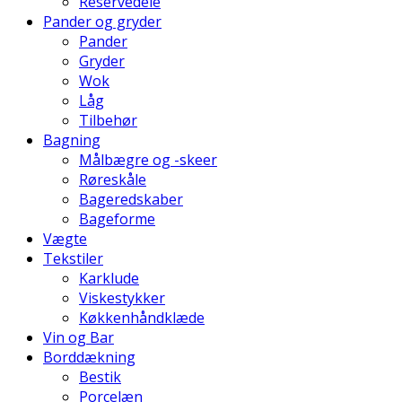
Reservedele
Pander og gryder
Pander
Gryder
Wok
Låg
Tilbehør
Bagning
Målbægre og -skeer
Røreskåle
Bageredskaber
Bageforme
Vægte
Tekstiler
Karklude
Viskestykker
Køkkenhåndklæde
Vin og Bar
Borddækning
Bestik
Porcelæn