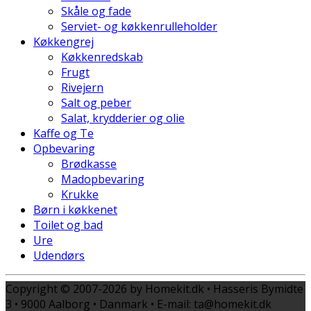
Skåle og fade
Serviet- og køkkenrulleholder
Køkkengrej
Køkkenredskab
Frugt
Rivejern
Salt og peber
Salat, krydderier og olie
Kaffe og Te
Opbevaring
Brødkasse
Madopbevaring
Krukke
Børn i køkkenet
Toilet og bad
Ure
Udendørs
Copyright © 2007-2026 by Homekit.dk • Hasseris Bymidte
3 • 9000 Aalborg • Danmark • E-mail: ta@homekit.dk