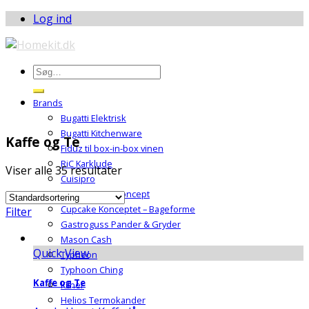
Log ind
Brands
Bugatti Elektrisk
Bugatti Kitchenware
Kaffe og Te
Fiduz til box-in-box vinen
RiC Karklude
Viser alle 35 resultater
Cuisipro
Jimmys Retro Koncept
Cupcake Konceptet – Bageforme
Filter
Gastroguss Pander & Gryder
Mason Cash
Quick View
Typhoon
Typhoon Ching
Kaffe og Te
Kilner
Helios Termokander