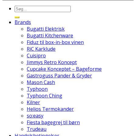
Brands
Bugatti Elektrisk
Bugatti Kitchenware
Fiduz til box-in-box vinen
RiC Karklude
Cuisipro
Jimmys Retro Koncept
Cupcake Konceptet – Bageforme
Gastroguss Pander & Gryder
Mason Cash
Typhoon
Typhoon Ching
Kilner
Helios Termokander
so:easy
Fiesta bagegrej til børn
Trudeau
Handelsbetingelser