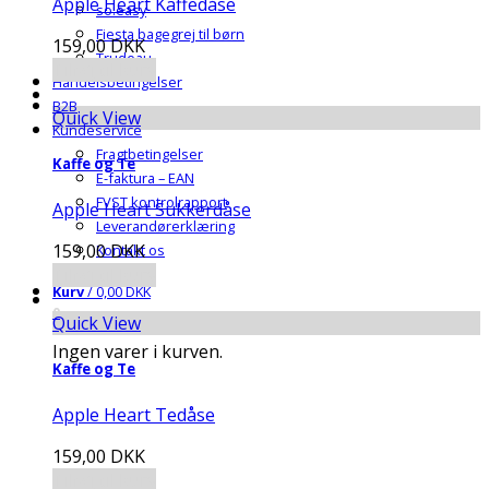
Apple Heart Kaffedåse
so:easy
Fiesta bagegrej til børn
159,00
DKK
Trudeau
Tilføj til kurv
Handelsbetingelser
B2B
Quick View
Kundeservice
Fragtbetingelser
Kaffe og Te
E-faktura – EAN
FVST kontrolrapport
Apple Heart Sukkerdåse
Leverandørerklæring
159,00
DKK
Kontakt os
Tilføj til kurv
Kurv
/
0,00
DKK
0
Quick View
Ingen varer i kurven.
Kaffe og Te
Apple Heart Tedåse
159,00
DKK
Tilføj til kurv