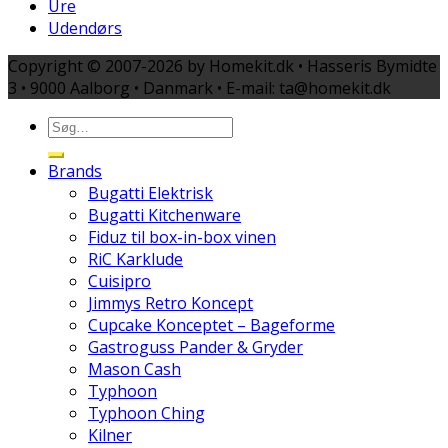
Ure
Udendørs
Copyright © 2007-2026 by Homekit.dk • Hasseris Bymidte
3 • 9000 Aalborg • Danmark • E-mail: ta@homekit.dk
Brands
Bugatti Elektrisk
Bugatti Kitchenware
Fiduz til box-in-box vinen
RiC Karklude
Cuisipro
Jimmys Retro Koncept
Cupcake Konceptet – Bageforme
Gastroguss Pander & Gryder
Mason Cash
Typhoon
Typhoon Ching
Kilner