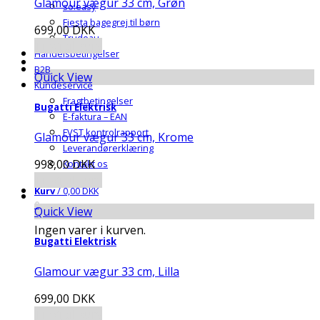
Glamour vægur 33 cm, Grøn
so:easy
Fiesta bagegrej til børn
699,00
DKK
Trudeau
Tilføj til kurv
Handelsbetingelser
B2B
Quick View
Kundeservice
Fragtbetingelser
Bugatti Elektrisk
E-faktura – EAN
FVST kontrolrapport
Glamour vægur 33 cm, Krome
Leverandørerklæring
998,00
DKK
Kontakt os
Tilføj til kurv
Kurv
/
0,00
DKK
0
Quick View
Ingen varer i kurven.
Bugatti Elektrisk
Glamour vægur 33 cm, Lilla
699,00
DKK
Tilføj til kurv