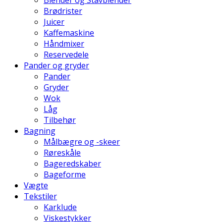
Blender og Stavblender
Brødrister
Juicer
Kaffemaskine
Håndmixer
Reservedele
Pander og gryder
Pander
Gryder
Wok
Låg
Tilbehør
Bagning
Målbægre og -skeer
Røreskåle
Bageredskaber
Bageforme
Vægte
Tekstiler
Karklude
Viskestykker