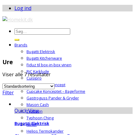
Log ind
Brands
Bugatti Elektrisk
Bugatti Kitchenware
Ure
Fiduz til box-in-box vinen
RiC Karklude
Viser alle 7 resultater
Cuisipro
Jimmys Retro Koncept
Cupcake Konceptet – Bageforme
Filter
Gastroguss Pander & Gryder
Mason Cash
Quick View
Typhoon
Typhoon Ching
Bugatti Elektrisk
Kilner
Helios Termokander