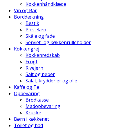
Køkkenhåndklæde
Vin og Bar
Borddækning
Bestik
Porcelæn
Skåle og fade
Serviet- og køkkenrulleholder
Køkkengrej
Køkkenredskab
Frugt
Rivejern
Salt og peber
Salat, krydderier og olie
Kaffe og Te
Opbevaring
Brødkasse
Madopbevaring
Krukke
Børn i køkkenet
Toilet og bad