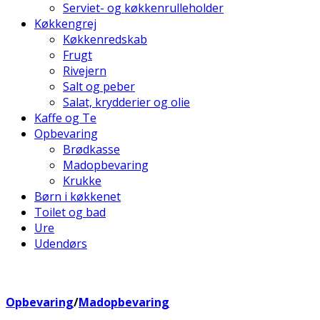
Serviet- og køkkenrulleholder
Køkkengrej
Køkkenredskab
Frugt
Rivejern
Salt og peber
Salat, krydderier og olie
Kaffe og Te
Opbevaring
Brødkasse
Madopbevaring
Krukke
Børn i køkkenet
Toilet og bad
Ure
Udendørs
Opbevaring
/
Madopbevaring