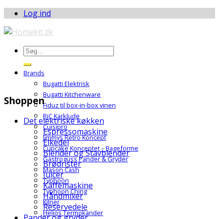
Log ind
Brands
Bugatti Elektrisk
Bugatti Kitchenware
Shoppen
Fiduz til box-in-box vinen
RiC Karklude
Det elektriske køkken
Cuisipro
Espressomaskine
Jimmys Retro Koncept
Elkedel
Cupcake Konceptet – Bageforme
Blender og Stavblender
Gastroguss Pander & Gryder
Brødrister
Mason Cash
Juicer
Typhoon
Kaffemaskine
Typhoon Ching
Håndmixer
Kilner
Reservedele
Helios Termokander
Pander og gryder