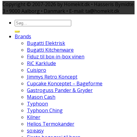
Copyright © 2007-2026 by Homekit.dk • Hasseris Bymidte
3 • 9000 Aalborg • Danmark • E-mail: ta@homekit.dk
Brands
Bugatti Elektrisk
Bugatti Kitchenware
Fiduz til box-in-box vinen
RiC Karklude
Cuisipro
Jimmys Retro Koncept
Cupcake Konceptet – Bageforme
Gastroguss Pander & Gryder
Mason Cash
Typhoon
Typhoon Ching
Kilner
Helios Termokander
so:easy