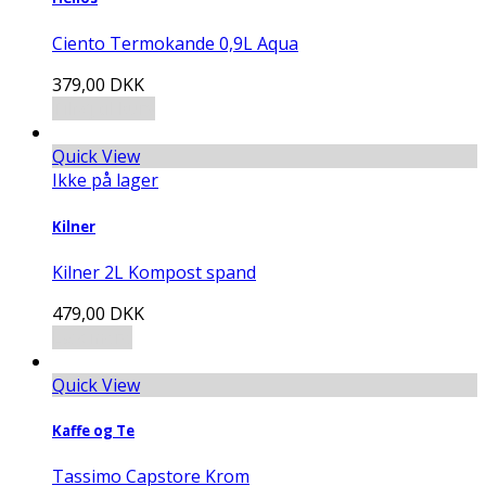
Ciento Termokande 0,9L Aqua
379,00
DKK
Tilføj til kurv
Quick View
Ikke på lager
Kilner
Kilner 2L Kompost spand
479,00
DKK
Læs mere
Quick View
Kaffe og Te
Tassimo Capstore Krom