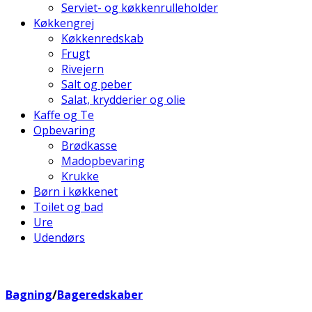
Serviet- og køkkenrulleholder
Køkkengrej
Køkkenredskab
Frugt
Rivejern
Salt og peber
Salat, krydderier og olie
Kaffe og Te
Opbevaring
Brødkasse
Madopbevaring
Krukke
Børn i køkkenet
Toilet og bad
Ure
Udendørs
Bagning
/
Bageredskaber