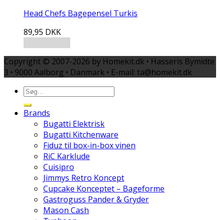
Head Chefs Bagepensel Turkis
89,95
DKK
Tilføj til kurv
Copyright © 2007-2026 by Homekit.dk • Hasseris Bymidte
3 • 9000 Aalborg • Danmark • E-mail: ta@homekit.dk
Brands
Bugatti Elektrisk
Bugatti Kitchenware
Fiduz til box-in-box vinen
RiC Karklude
Cuisipro
Jimmys Retro Koncept
Cupcake Konceptet – Bageforme
Gastroguss Pander & Gryder
Mason Cash