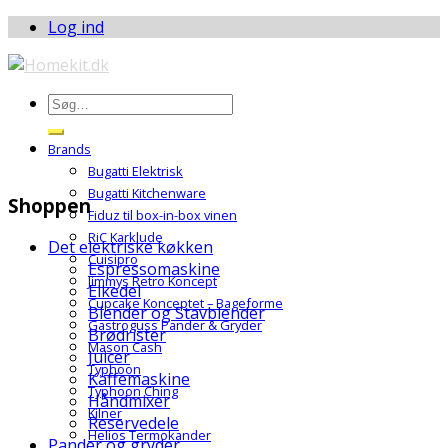
Log ind
Brands
Bugatti Elektrisk
Bugatti Kitchenware
Shoppen
Fiduz til box-in-box vinen
RiC Karklude
Det elektriske køkken
Cuisipro
Espressomaskine
Jimmys Retro Koncept
Elkedel
Cupcake Konceptet – Bageforme
Blender og Stavblender
Gastroguss Pander & Gryder
Brødrister
Mason Cash
Juicer
Typhoon
Kaffemaskine
Typhoon Ching
Håndmixer
Kilner
Reservedele
Helios Termokander
Pander og gryder